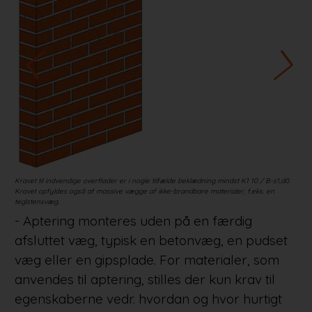
Kravet til indvendige overflader er i nogle tilfælde beklædning mindst K1 10 / B-s1,d0.
Bygn
Kravet opfyldes også af massive vægge af ikke-brandbare materialer, f.eks. en
såfr
teglstensvæg.
- Aptering monteres uden på en færdig
afsluttet væg, typisk en betonvæg, en pudset
væg eller en gipsplade. For materialer, som
anvendes til aptering, stilles der kun krav til
egenskaberne vedr. hvordan og hvor hurtigt