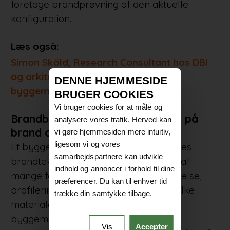
foretage brandprøvning af den aktuelle
konfiguration.
Læs også:
Simon Sköld, Research Consultant hos DBI
og arkitekt MAA: Svært at genbruge
DENNE HJEMMESIDE
byggematerialer med brandkrav
BRUGER COOKIES
Vi bruger cookies for at måle og
Brandbeskyttelsesevne, reaktion på
analysere vores trafik. Herved kan
brand og brandprøvning
vi gøre hjemmesiden mere intuitiv,
ligesom vi og vores
Et byggemateriales eller en byggevares
samarbejdspartnere kan udvikle
brandtekniske egenskaber afhænger af
indhold og annoncer i forhold til dine
mange forskellige forhold, såsom tykkelse,
præferencer. Du kan til enhver tid
profileringsgrad, montage samt af, hvilke
trække din samtykke tilbage.
materialer der er monteret bag
byggematerialet eller byggevaren.
Vis
Accepter