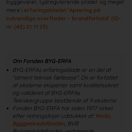
byggevarer, lydregulerende plader og meget
mere i
erfaringsbladet ’Aptering på
indvendige overflader – brandforhold’ (ID-
nr. (42) 21 11 23)
.
Om Fonden BYG-ERFA
BYG-ERFAs erfaringsblade er en del af
"alment teknisk fælleseje". De er forfattet
af eksterne eksperter samt kvalitetssikret
og valideret af BYG-ERFAs
Teknikergruppe bestående af 9 eksterne
Fonden BYG-ERFA har siden 1977 virket
efter retningslinjer udstukket af:
Molio
,
Byggeskadefonden
, BVB
Byggeskadefonden vedrørende