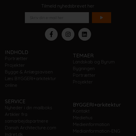
Tilmeld nyhedsbrevet her
INDHOLD
TEMAER
Portrætter
Landskab og Byrum
Projekter
Bygningen
Bygge & Anlægsavisen
Portrætter
Læs BYGGERI+arkitektur
Projekter
online
SERVICE
BYGGERI+arkitektur
Nyheder i din mailboks
Kontakt
Artikler fra
Mediehus
samarbejdspartnere
Medieinformation
Danish Architecture.com
Mediainformation-ENG
Indret.dk