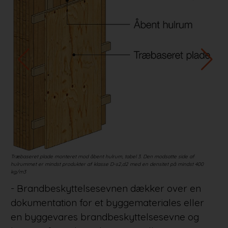
Træbaseret plade monteret mod åbent hulrum, tabel 3. Den modsatte side af
Træb
hulrummet er mindst produkter af klasse D-s2,d2 med en densitet på mindst 400
side
kg/m3
10 k
- Brandbeskyttelsesevnen dækker over en
dokumentation for et byggemateriales eller
en byggevares brandbeskyttelsesevne og