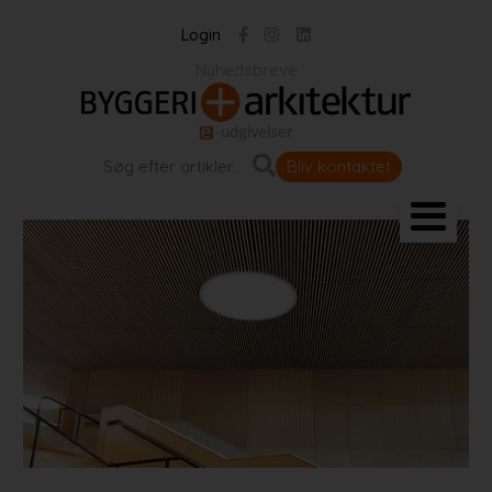
Login
Nyhedsbreve
Bliv kontaktet
Landskab og byrum
Bygningen
Projekter
Portrætter
Partnere
Jobportal