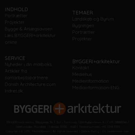
INDHOLD
TEMAER
Portrætter
Landskab og Byrum
Projekter
Bygningen
Bygge & Anlægsavisen
Portrætter
Læs BYGGERI+arkitektur
Projekter
online
SERVICE
BYGGERI+arkitektur
Nyheder i din mailboks
Kontakt
Artikler fra
Mediehus
samarbejdspartnere
Medieinformation
Danish Architecture.com
Mediainformation-ENG
Indret.dk
BYGGERI+arkitektur, Bredgade 36. 1. Sal - Forhuset, 1260 København K | CVR: 28890346 |
Telefontider: Mandag - Fredag: 09.00 - 16.00 | Hovednummer: +45 3344 5555
Copyright © 2019, MediaXpress | All rights reserved |
Cookie Policy
|
Du bestemmer over