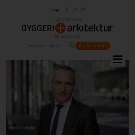
Login
Nyhedsbreve
Bliv kontaktet
Landskab og byrum
Bygningen
Projekter
Portrætter
Partnere
Jobportal