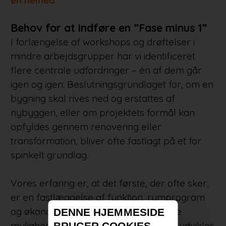
Behov for at indføre en ”Fase minus 1”
I forlængelse af workshops og drøftelser i
mindre arbejdsgrupper har vi identificeret
flere centrale udfordringer – én af dem går
igen og igen: Beslutningsgrundlaget for, om en
bygning skal rives ned og erstattes af
nybyggeri, eller om projektets formål kan
opfyldes gennem renovering eller
transformation, bliver ofte fastlagt på et for
spinkelt grundlag.
Vores erfaring er, at det første, der ofte sker,
er en fastlæggelse af funktion, rumprogram
og økonomi, inden bygningens tekniske
DENNE HJEMMESIDE
muligheder er undersøgt. Projekterne udvikles
BRUGER COOKIES