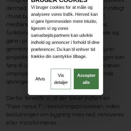
dermed ud fra en ønsket funktion, uden indsigt
Vi bruger cookies for at måle og
analysere vores trafik. Herved kan
i hvad bygningen faktisk kan bære. Det
vi gøre hjemmesiden mere intuitiv,
medfører en risiko for, at der indtænkes
ligesom vi og vores
funktioner i en bygning, der ikke kan lade sig
samarbejdspartnere kan udvikle
gøre i praksis, medmindre der sker
indhold og annoncer i forhold til dine
gennemgribende ændringer, som fordyrer
præferencer. Du kan til enhver tid
projektet. Manglende viden om bygningen kan
trække din samtykke tilbage.
føre til uforudsete overraskelser, der kræver
omprojektering og resulterer i fordyrende
Vis
Accepter
Afvis
løsninger og forlængede byggetider.
detaljer
alle
Derfor foreslår vi, at der bliver indført en
”Fase minus 1”, i beslutningsprocessen, inden
beslutningen om bygning rives ned, renoveres
eller transformeres.