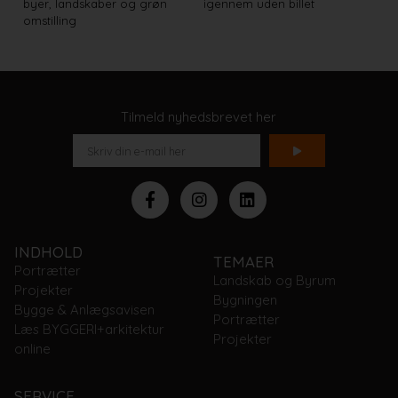
byer, landskaber og grøn
igennem uden billet
omstilling
Tilmeld nyhedsbrevet her
INDHOLD
TEMAER
Portrætter
Landskab og Byrum
Projekter
Bygningen
Bygge & Anlægsavisen
Portrætter
Læs BYGGERI+arkitektur
Projekter
online
SERVICE