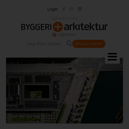
Login
Nyhedsbreve
Bliv kontaktet
Landskab og byrum
Bygningen
Projekter
Portrætter
Partnere
Jobportal