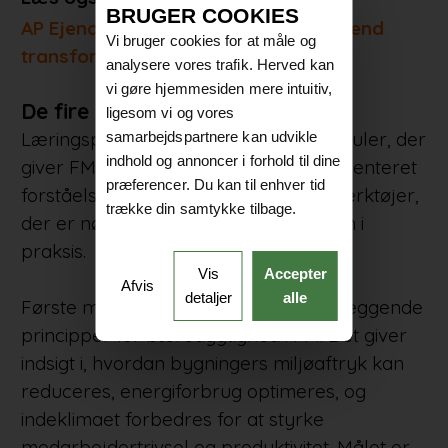
BRUGER COOKIES
AP Ejendomme: Nybyg er nemmere end
Vi bruger cookies for at måle og
transformation
analysere vores trafik. Herved kan
vi gøre hjemmesiden mere intuitiv,
De fire læringsmoduler
ligesom vi og vores
Læringsplatformen består af fire moduler, der
samarbejdspartnere kan udvikle
indhold og annoncer i forhold til dine
giver FM-medarbejdere en helhedsorienteret
præferencer. Du kan til enhver tid
forståelse af bæredygtighed og de værktøjer,
trække din samtykke tilbage.
der er nødvendige for at integrere den i
praksis.
Vis
Accepter
Afvis
detaljer
alle
Første modul introducerer de grundlæggende
principper for bæredygtighed i FM. Det giver
indsigt i, hvordan bygningers miljøaftryk kan
reduceres, energiforbrug optimeres, og
indeklimaet forbedres for at styrke
medarbejdertrivsel og produktivitet. Målet er