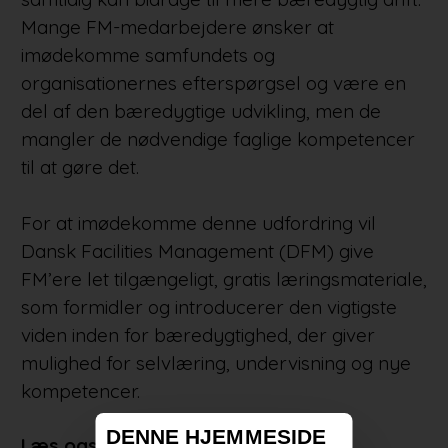
Mange FM-medarbejdere ønsker at
imødekomme samfundets og
organisationernes efterspørgsel og være en
del af den bæredygtige udvikling, men de
mangler de nødvendige faglige kompetencer
til at gøre det.
For at imødekomme denne udfordring vil
Dansk Facilities Management (DFM) give
FM’ere let tilgængeligt, gratis læringsmateriale,
som formidler og introducerer den vigtigste
viden inden for bæredygtighed, der giver
mulighed for selvlæring, undervisning og nye
kompetencer.
DENNE HJEMMESIDE
Læs også: