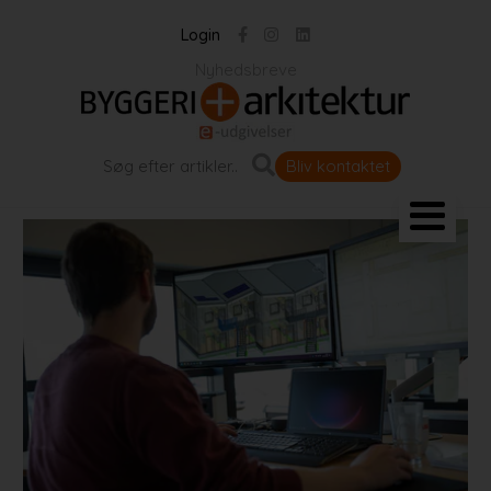
Login
Nyhedsbreve
Bliv kontaktet
Landskab og byrum
Bygningen
Projekter
Portrætter
Partnere
Jobportal