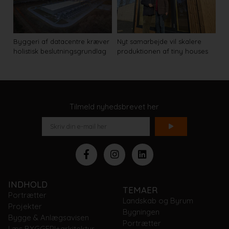
Byggeri af datacentre kræver
Nyt samarbejde vil skalere
holistisk beslutningsgrundlag
produktionen af tiny houses
Tilmeld nyhedsbrevet her
INDHOLD
TEMAER
Portrætter
Landskab og Byrum
Projekter
Bygningen
Bygge & Anlægsavisen
Portrætter
Læs BYGGERI+arkitektur