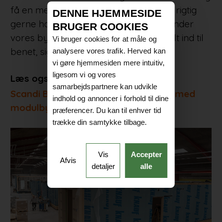
få en mere dynamisk produktion, vil vi rigtig
DENNE HJEMMESIDE
gerne have statikere in house, som kender
BRUGER COOKIES
vores byggemetoder og forretning helt ind til
Vi bruger cookies for at måle og
benet, siger han.
analysere vores trafik. Herved kan
vi gøre hjemmesiden mere intuitiv,
ligesom vi og vores
Læs også:
samarbejdspartnere kan udvikle
Scandi Byg tænker ud af rammerne med
indhold og annoncer i forhold til dine
modulbyggeri i træ
præferencer. Du kan til enhver tid
trække din samtykke tilbage.
Vis
Accepter
Afvis
detaljer
alle