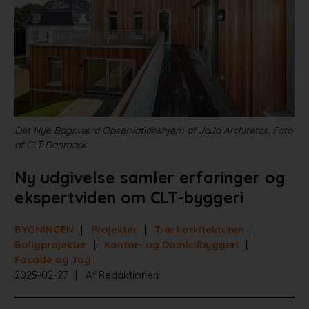
Projekter
Portrætter
Partnere
Jobportal
Det Nye Bagsværd Observationshjem af JaJa Architetcs. Foto
af CLT Danmark
Ny udgivelse samler erfaringer og
ekspertviden om CLT-byggeri
BYGNINGEN
Projekter
Træ i arkitekturen
Boligprojekter
Kontor- og Domicilbyggeri
Facade og Tag
2025-02-27
Af Redaktionen