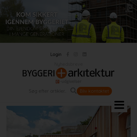
Login
Nyhedsbreve
Bliv kontaktet
Landskab og byrum
Bygningen