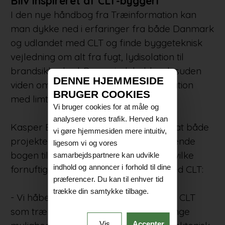
Bliv inspireret af CLT-byggeri
I den nye håndbog fra Træinformation kan
man dykke ned i erfaringer fra både Danmark
og udlandet med CLT og finde byggeteknisk
vejledning om alt fra fugt, lydisolation til
brandsikkerhed. Bogen indeholder desuden
DENNE HJEMMESIDE
viden om anvendelse af CLT i kombination
BRUGER COOKIES
med limtræ, LVL og træskelet.
Vi bruger cookies for at måle og
analysere vores trafik. Herved kan
Kasper Birkedal Kristensen påpeger, at både
vi gøre hjemmesiden mere intuitiv,
projekterende og udførende kan anvende
ligesom vi og vores
bogen til at få et godt overblik over, hvilke
samarbejdspartnere kan udvikle
indhold og annoncer i forhold til dine
fornuftige løsninger, der er bygget med CLT:
præferencer. Du kan til enhver tid
trække din samtykke tilbage.
- Vi håber, at bogen kan inspirere, idet CLT
som træmateriale åbner for rigtig mange
Vis
Accepter