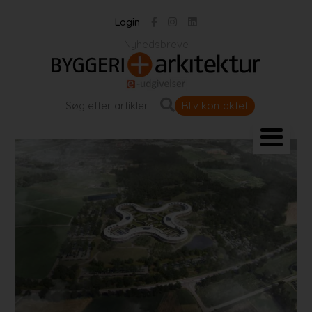
Login
Nyhedsbreve
Bliv kontaktet
Landskab og byrum
Bygningen
Projekter
Portrætter
Partnere
Jobportal