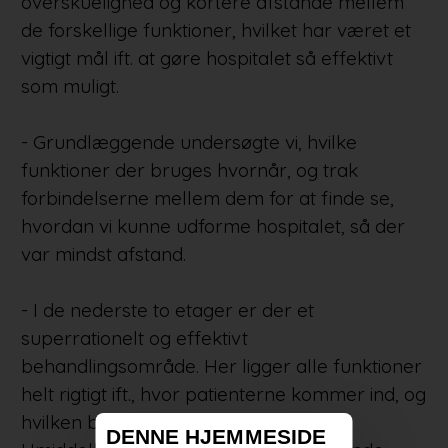
overskuelighed og kortere afstande mellem
de forskellige funktioner, hvilket har været et
vigtigt mål ift. at gøre hospitalet så effektivt
som muligt.
- Grundlæggende undersøgte vi, hvilke
funktioner der bruges hvornår, og trak
forbindelserne mellem dem for at finde se,
hvordan vi kunne udforme hospitalet, så der
var mindst afstand.
- I de nederste to etager er der et
superrationelt og effektivt
behandlingsområde. Her ligger alle funktioner
helt rigtigt ift., hvor patienterne kommer ind, og
hvilken behandling de skal modtage.
DENNE HJEMMESIDE