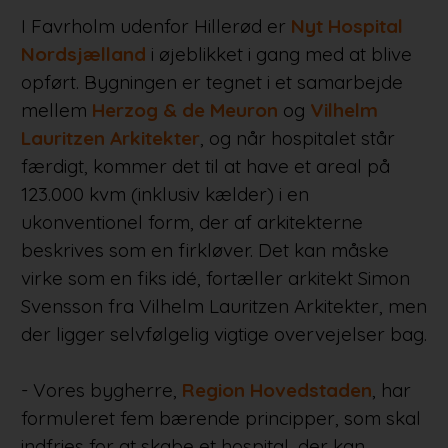
I Favrholm udenfor Hillerød er
Nyt Hospital
Nordsjælland
i øjeblikket i gang med at blive
opført. Bygningen er tegnet i et samarbejde
mellem
Herzog & de Meuron
og
Vilhelm
Lauritzen Arkitekter
, og når hospitalet står
færdigt, kommer det til at have et areal på
123.000 kvm (inklusiv kælder) i en
ukonventionel form, der af arkitekterne
beskrives som en firkløver. Det kan måske
virke som en fiks idé, fortæller arkitekt Simon
Svensson fra Vilhelm Lauritzen Arkitekter, men
der ligger selvfølgelig vigtige overvejelser bag.
- Vores bygherre,
Region Hovedstaden
, har
formuleret fem bærende principper, som skal
indfries for at skabe et hospital, der kan