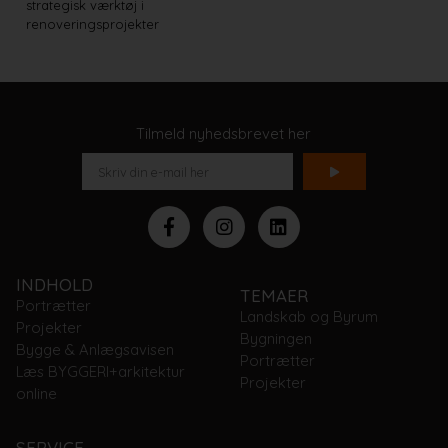
strategisk værktøj i
renoveringsprojekter
Tilmeld nyhedsbrevet her
INDHOLD
TEMAER
Portrætter
Landskab og Byrum
Projekter
Bygningen
Bygge & Anlægsavisen
Portrætter
Læs BYGGERI+arkitektur
Projekter
online
SERVICE