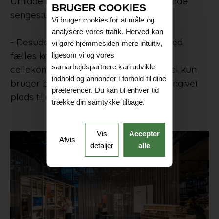
Umiddelbart ovenover ligge de tilhørende
BRUGER COOKIES
sengestuer på anden og tredje etage.
Vi bruger cookies for at måle og
analysere vores trafik. Herved kan
- Desuden er der indrettet områder med
vi gøre hjemmesiden mere intuitiv,
fælles kontorpladser i stedet for små
ligesom vi og vores
samarbejdspartnere kan udvikle
cellekontorer, hvor personalet alligevel kun
indhold og annoncer i forhold til dine
bruger begrænset tid. Dermed har vi frigivet
præferencer. Du kan til enhver tid
plads til andre vigtige funktioner.
trække din samtykke tilbage.
Vis
Accepter
Afvis
detaljer
alle