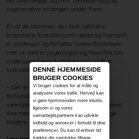
det overflødige, og hvor bevidste valg og
regenerative strategier vinder frem.
Én af de stemmer, der skal udfordre
branchens forestilling om vækst og fremdrift,
er professor og forfatter Svend Brinkmann.
Han vil med et psykologisk og filosofisk blik
undersøge bæredygtighed som kilde til
DENNE HJEMMESIDE
livskvalitet – ikke afsavn.
BRUGER COOKIES
Vi bruger cookies for at måle og
– Der er store psykologiske gevinster
analysere vores trafik. Herved kan
forbundet med at træde ud af
vi gøre hjemmesiden mere intuitiv,
vækstparadigmet. Bæredygtighed behøver
ligesom vi og vores
ikke handle om afkald, men om at vælge
samarbejdspartnere kan udvikle
klogere, siger Brinkmann.
indhold og annoncer i forhold til dine
præferencer. Du kan til enhver tid
trække din samtykke tilbage.
Læs også: