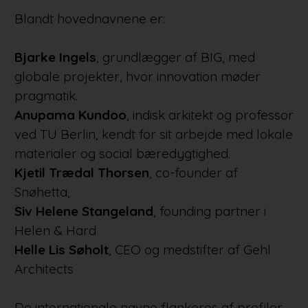
Blandt hovednavnene er:
Bjarke Ingels
, grundlægger af BIG, med
globale projekter, hvor innovation møder
pragmatik.
Anupama Kundoo
, indisk arkitekt og professor
ved TU Berlin, kendt for sit arbejde med lokale
materialer og social bæredygtighed.
Kjetil Trædal Thorsen
, co-founder af
Snøhetta,
Siv Helene Stangeland
, founding partner i
Helen & Hard
Helle Lis Søholt
, CEO og medstifter af Gehl
Architects
De internationale navne flankeres af profiler