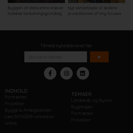
Byggeri af datacentre kræver
Nyt samarbejde vil skalere
holistisk beslutningsgrundlag
produktionen af tiny houses
Tilmeld nyhedsbrevet her
INDHOLD
TEMAER
Portrætter
Landskab og Byrum
Projekter
Bygningen
Bygge & Anlægsavisen
Portrætter
Læs BYGGERI+arkitektur
Projekter
online