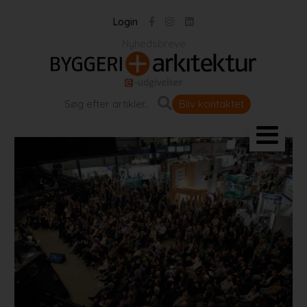
Login
Nyhedsbreve
Bliv kontaktet
Landskab og byrum
Bygningen
Projekter
Portrætter
Partnere
Jobportal