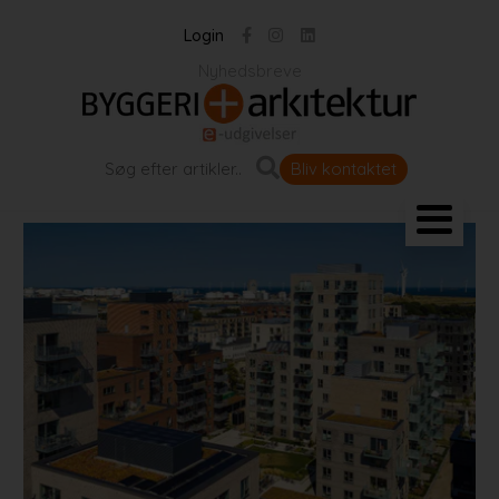
Login
Nyhedsbreve
Bliv kontaktet
Landskab og byrum
Bygningen
Projekter
Portrætter
Partnere
Jobportal