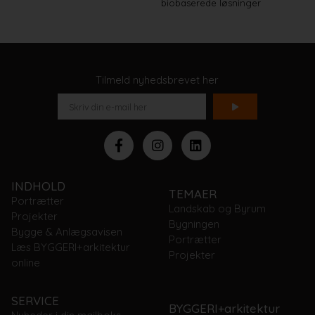
biobaserede løsninger
Tilmeld nyhedsbrevet her
INDHOLD
TEMAER
Portrætter
Landskab og Byrum
Projekter
Bygningen
Bygge & Anlægsavisen
Portrætter
Læs BYGGERI+arkitektur
Projekter
online
SERVICE
BYGGERI+arkitektur