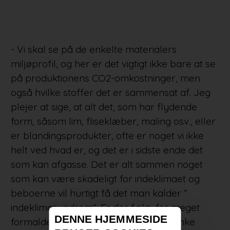
- Vi skal se på de enkelte materialers
miljøprofil, og her er det vigtigt ikke bare at se
på produktionens CO2-omkostninger, men
også hvilke stoffer det er sammensat af. Jeg
plejer at sige, at alt det, som har flydende
form, såsom lim, fliseklæber, maling osv., eller
er blandingsprodukter, ofte er noget vi ikke
helt ved hvad er, og det er i sidste ende det
som kan afgasse. Det er alt sammen noget
som kan være skadeligt for indeklimaet og
beboerne vil hurtigt få det man kalder ”
indeklimasyndrom”. Er der f.eks. for meget
DENNE HJEMMESIDE
formaldehyd i luften, kan man også vinke