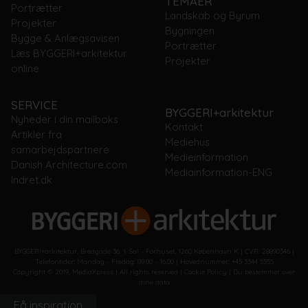
TEMAER
Portrætter
Landskab og Byrum
Projekter
Bygningen
Bygge & Anlægsavisen
Portrætter
Læs BYGGERI+arkitektur
Projekter
online
SERVICE
BYGGERI+arkitektur
Nyheder i din mailboks
Kontakt
Artikler fra
Mediehus
samarbejdspartnere
Medieinformation
Danish Architecture.com
Mediainformation-ENG
Indret.dk
BYGGERI+arkitektur, Bredgade 36. 1. Sal - Forhuset, 1260 København K | CVR: 28890346 |
Telefontider: Mandag - Fredag: 09.00 - 16.00 | Hovednummer: +45 3344 5555
Copyright © 2019, MediaXpress | All rights reserved |
Cookie Policy
|
Du bestemmer over
dine data
Få inspiration