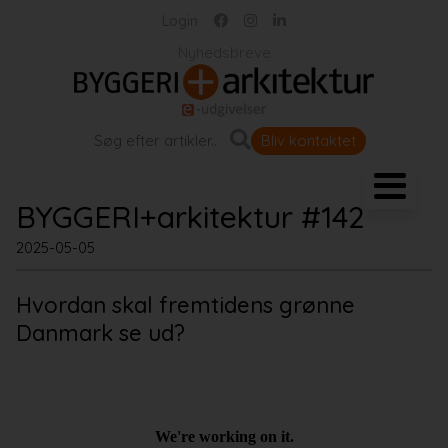
Login
Nyhedsbreve
Bliv kontaktet
Landskab og byrum
BYGGERI+arkitektur #142
Bygningen
2025-05-05
Hvordan skal fremtidens grønne
Projekter
Danmark se ud?
Portrætter
Partnere
Jobportal