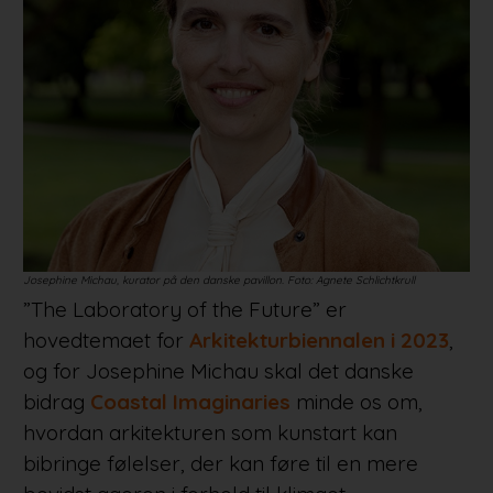
Josephine Michau, kurator på den danske pavillon. Foto: Agnete Schlichtkrull
”The Laboratory of the Future” er
hovedtemaet for
Arkitekturbiennalen i 2023
,
og for Josephine Michau skal det danske
bidrag
Coastal Imaginaries
minde os om,
hvordan arkitekturen som kunstart kan
bibringe følelser, der kan føre til en mere