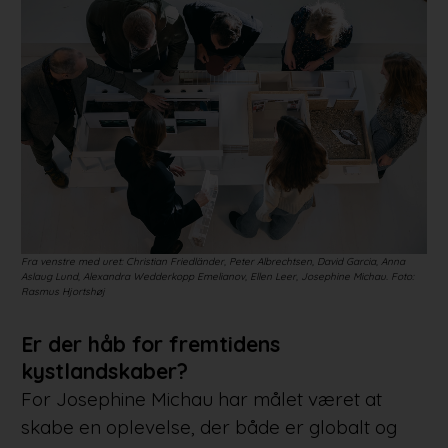
Fra venstre med uret: Christian Friedländer, Peter Albrechtsen, David Garcia, Anna
Aslaug Lund, Alexandra Wedderkopp Emelianov, Ellen Leer, Josephine Michau. Foto:
Rasmus Hjortshøj
Er der håb for fremtidens
kystlandskaber?
For Josephine Michau har målet været at
skabe en oplevelse, der både er globalt og