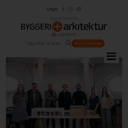
Login
Nyhedsbreve
Bliv kontaktet
Landskab og byrum
Bygningen
Projekter
Portrætter
Partnere
Jobportal