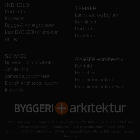
INDHOLD
TEMAER
Portrætter
Landskab og Byrum
Projekter
Bygningen
Bygge & Anlægsavisen
Portrætter
Læs BYGGERI+arkitektur
Projekter
online
SERVICE
BYGGERI+arkitektur
Nyheder i din mailboks
Kontakt
Artikler fra
Mediehus
samarbejdspartnere
Medieinformation
Danish Architecture.com
Mediainformation-ENG
Indret.dk
BYGGERI+arkitektur, Bredgade 36. 1. Sal - Forhuset, 1260 København K | CVR: 28890346 |
Telefontider: Mandag - Fredag: 09.00 - 16.00 | Hovednummer: +45 3344 5555
Copyright © 2019, MediaXpress | All rights reserved |
Cookie Policy
|
Du bestemmer over
dine data