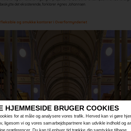
eskytte det eksisterende, forklarer Agnes Johannsen.
 fleksible og smukke kontorer i Overformynderiet
E HJEMMESIDE BRUGER COOKIES
cookies for at måle og analysere vores trafik. Herved kan vi gøre h
tiv, ligesom vi og vores samarbejdspartnere kan udvikle indhold og a
 dine præferencer. Du kan til enhver tid trække din samtykke tilbage.