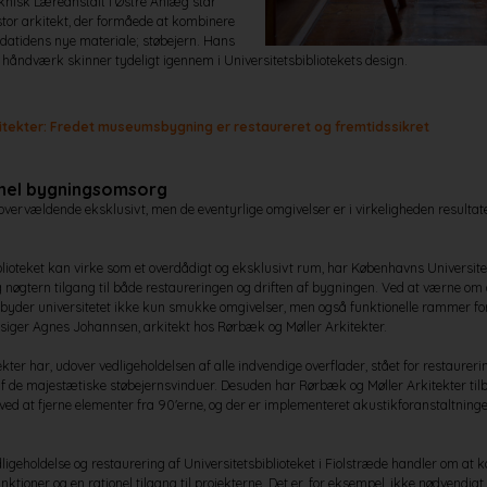
knisk Læreanstalt i Østre Anlæg står
tor arkitekt, der formåede at kombinere
datidens nye materiale; støbejern. Hans
g håndværk skinner tydeligt igennem i Universitetsbibliotekets design.
itekter: Fredet museumsbygning er restaureret og fremtidssikret
nel bygningsomsorg
vervældende eksklusivt, men de eventyrlige omgivelser er i virkeligheden resultatet
lioteket kan virke som et overdådigt og eksklusivt rum, har Københavns Universitet
g nøgtern tilgang til både restaureringen og driften af bygningen. Ved at værne om 
tilbyder universitetet ikke kun smukke omgivelser, men også funktionelle rammer f
 siger Agnes Johannsen, arkitekt hos Rørbæk og Møller Arkitekter.
ter har, udover vedligeholdelsen af alle indvendige overflader, stået for restaurer
 de majestætiske støbejernsvinduer. Desuden har Rørbæk og Møller Arkitekter tilbag
ved at fjerne elementer fra 90'erne, og der er implementeret akustikforanstaltning
ligeholdelse og restaurering af Universitetsbiblioteket i Fiolstræde handler om at
ktioner og en rationel tilgang til projekterne. Det er, for eksempel, ikke nødvendig