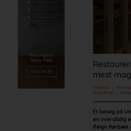
Restaurer
mest mag
Projekter
Renover
2024-08-08
Af Mik
Et besøg på Uni
en overdådig e
ifølge Rørbæk 