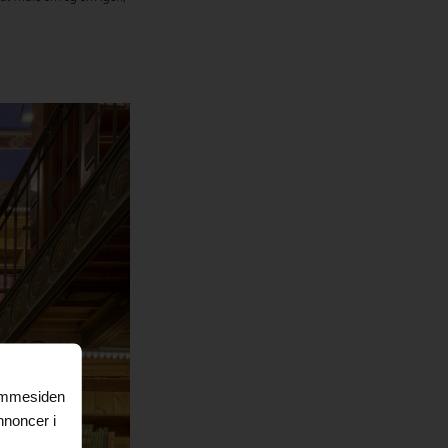
jemmesiden
nnoncer i