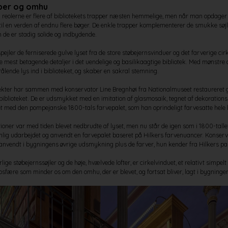
per og omhu
 reolerne er flere af bibliotekets trapper næsten hemmelige, men når man opdager
til en verden af endnu flere bøger. De enkle trapper komplementerer de smukke søjler
de er stadig solide og indbydende.
pejler de ferniserede gulve lyset fra de store støbejernsvinduer og det farverige cir
 de mest betagende detaljer i det uendelige og basilikaagtige bibliotek. Med mønstre 
rålende lys ind i biblioteket, og skaber en sakral stemning.
ekter har sammen med konservator Line Bregnhøi fra Nationalmuseet restaureret 
sbiblioteket. De er udsmykket med en imitation af glasmosaik, tegnet af dekoratio
et med den pompejanske 1800-tals farvepalet, som han oprindeligt farvesatte hel
ioner var med tiden blevet nedbrudte af lyset, men nu står de igen som i 1800-tall
ig udarbejdet og anvendt en farvepalet baseret på Hilkers farvenuancer. Konserv
 anvendt i bygningens øvrige udsmykning plus de farver, hun kender fra Hilkers pale
ige støbejernssøjler og de høje, hvælvede lofter, er cirkelvinduet, et relativt simpelt
sfære som minder os om den omhu, der er blevet, og fortsat bliver, lagt i bygninge