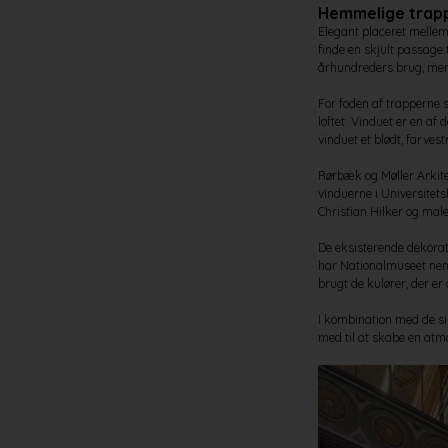
Hemmelige trap
Elegant placeret mellem
finde en skjult passage 
århundreders brug, men 
For foden af trapperne s
loftet. Vinduet er en af
vinduet et blødt, farvest
Rørbæk og Møller Arkit
vinduerne i Universitet
Christian Hilker og mal
De eksisterende dekorat
har Nationalmuseet neml
brugt de kulører, der er
I kombination med de sirl
med til at skabe en atmo