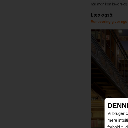
når man kan bevare og b
Læs også:
Renovering giver nye
DENN
Vi bruger 
mere intui
forhold til