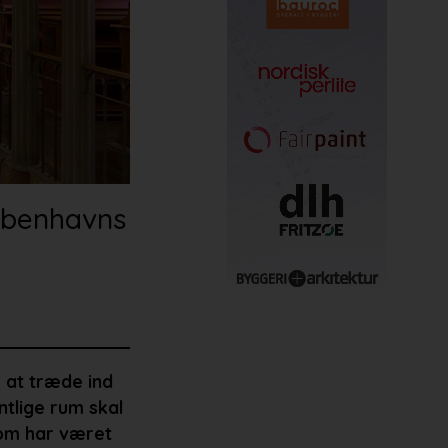
Københavns
m at træde ind
tlige rum skal
som har været