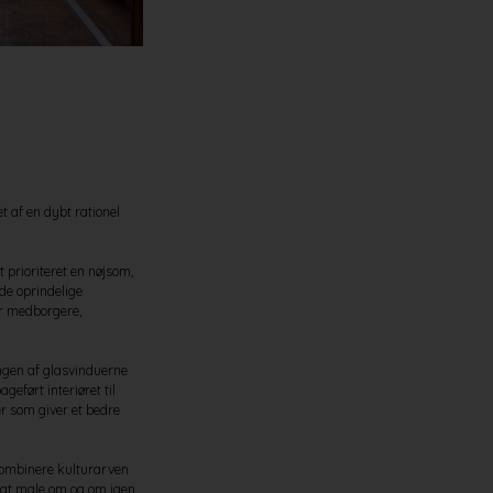
 af en dybt rationel
 prioriteret en nøjsom,
de oprindelige
or medborgere,
ingen af glasvinduerne
eført interiøret til
er som giver et bedre
 kombinere kulturarven
t at male om og om igen,