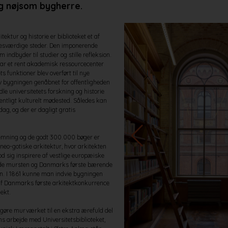
g nøjsom bygherre.
tektur og historie er biblioteket et af
sværdige steder. Den imponerende
indbyder til studier og stille refleksion.
 var et rent akademisk ressourcecenter
ts funktioner blev overført til nye
blev bygningen genåbnet for offentligheden
le universitetets forskning og historie
entligt kulturelt mødested. Således kan
 dag, og der er dagligt gratis
emning og de godt 300.000 bøger er
n neo-gotiske arkitektur, hvor arkitekten
d sig inspirere af vestlige europæiske
øde mursten og Danmarks første bærende
rn. I 1861 kunne man indvie bygningen
af Danmarks første arkitektkonkurrence
jekt.
 gøre murværket til en ekstra ærefuld del
ns arbejde med Universitetsbiblioteket,