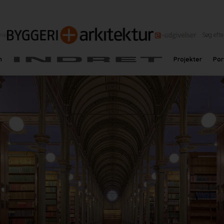
eve
n
Projekter
Por