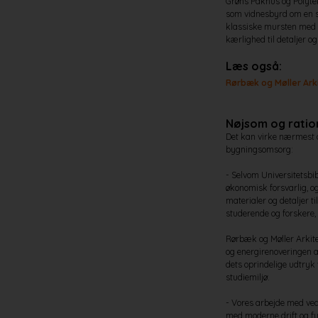
Grøns Pakhus og Polyte
som vidnesbyrd om en s
klassiske mursten med 
kærlighed til detaljer o
Læs også:
Rørbæk og Møller Ark
Nøjsom og ratio
Det kan virke nærmest o
bygningsomsorg:
- Selvom Universitetsbib
økonomisk forsvarlig, o
materialer og detaljer 
studerende og forskere,
Rørbæk og Møller Arkitek
og energirenoveringen af
dets oprindelige udtryk 
studiemiljø.
- Vores arbejde med ved
med moderne drift og fun