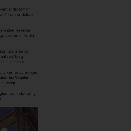
 dem, er det som at
. Trinene er slidte af
kelvindue lige under
og klare farver, kaster
glasmalerierne på
nsmaleren Georg
e bygningen med.
et. Under restaureringen
ator Line Bregnhøi har
t i øvrigt.
 glas med linoliemaling,
n.