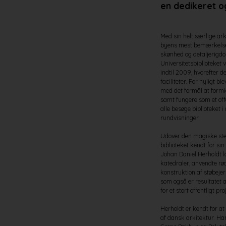
en dedikeret o
Med sin helt særlige arki
byens mest bemærkelse
skønhed og detaljerigdom 
Universitetsbiblioteket
indtil 2009, hvorefter de
faciliteter. For nyligt 
med det formål at formid
samt fungere som et off
alle besøge biblioteket i
rundvisninger.
Udover den magiske st
biblioteket kendt for si
Johan Daniel Herholdt lo
katedraler, anvendte r
konstruktion af støbeje
som også er resultatet 
for et stort offentligt pro
Herholdt er kendt for at
af dansk arkitektur. Ha