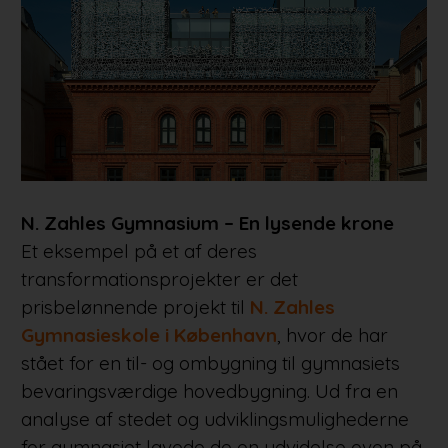
N. Zahles Gymnasium – En lysende krone
Et eksempel på et af deres
transformationsprojekter er det
prisbelønnende projekt til
N. Zahles
Gymnasieskole i København
, hvor de har
stået for en til- og ombygning til gymnasiets
bevaringsværdige hovedbygning. Ud fra en
analyse af stedet og udviklingsmulighederne
for gymnasiet lavede de en udvidelse oven på