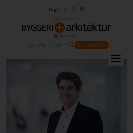
Login
Nyhedsbreve
Bliv kontaktet
Landskab og byrum
Bygningen
Projekter
Portrætter
Partnere
Jobportal