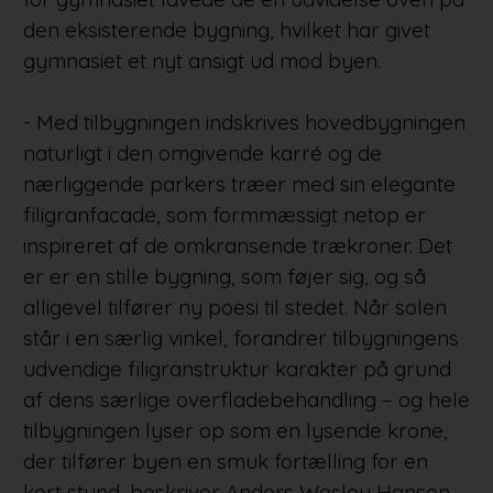
den eksisterende bygning, hvilket har givet
gymnasiet et nyt ansigt ud mod byen.
- Med tilbygningen indskrives hovedbygningen
naturligt i den omgivende karré og de
nærliggende parkers træer med sin elegante
filigranfacade, som formmæssigt netop er
inspireret af de omkransende trækroner. Det
er er en stille bygning, som føjer sig, og så
alligevel tilfører ny poesi til stedet. Når solen
står i en særlig vinkel, forandrer tilbygningens
udvendige filigranstruktur karakter på grund
af dens særlige overfladebehandling – og hele
tilbygningen lyser op som en lysende krone,
der tilfører byen en smuk fortælling for en
kort stund, beskriver Anders Wesley Hansen.