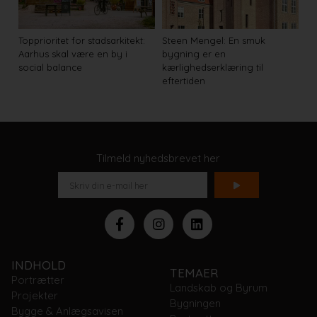
Topprioritet for stadsarkitekt:
Steen Mengel: En smuk
Aarhus skal være en by i
bygning er en
social balance
kærlighedserklæring til
eftertiden
Tilmeld nyhedsbrevet her
INDHOLD
TEMAER
Portrætter
Landskab og Byrum
Projekter
Bygningen
Bygge & Anlægsavisen