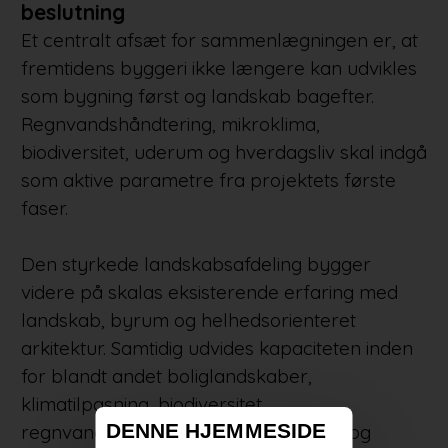
beslutning
Et centralt afsæt for sammenlægningen er, at
fremtidens byggeri ikke længere kan udvikles
som bygning først og landskab bagefter.
Regnvandshåndtering, mikroklima,
biodiversitet, uderum og hverdagsliv skal indgå
som aktive parametre fra projektets første
faser.
Den styrkede landskabsafdeling bygger
videre på skalas eksisterende erfaring med
landskab, byrum og helhedsorienteret
arkitektur. Samtidig udvides kapaciteten inden
for blandt andet boliglandskaber,
klimatilpasning, biodiversitet,
DENNE HJEMMESIDE
regnvandshåndtering, helhedsplaner og