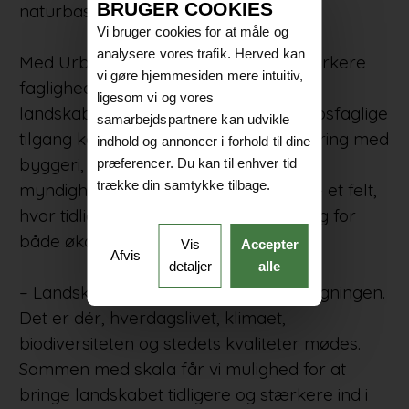
BRUGER COOKIES
naturbaserede løsninger.
Vi bruger cookies for at måle og
analysere vores trafik. Herved kan
Med Urbanlab nordic får skala en stærkere
vi gøre hjemmesiden mere intuitiv,
faglighed i samspillet mellem bygning,
ligesom vi og vores
landskab, byliv og natur. Den landskabsfaglige
samarbejdspartnere kan udvikle
tilgang kobles tæt til tegnestuens erfaring med
indhold og annoncer i forhold til dine
byggeri, transformation,
præferencer. Du kan til enhver tid
trække din samtykke tilbage.
myndighedsprocesser og realisering – et felt,
hvor tidlige valg ofte får stor betydning for
både økonomi, kvalitet og drift.
Vis
Accepter
Afvis
detaljer
alle
– Landskabet er ikke pynt omkring bygningen.
Det er dér, hverdagslivet, klimaet,
biodiversiteten og stedets kvaliteter mødes.
Sammen med skala får vi mulighed for at
bringe landskabet tidligere og stærkere ind i