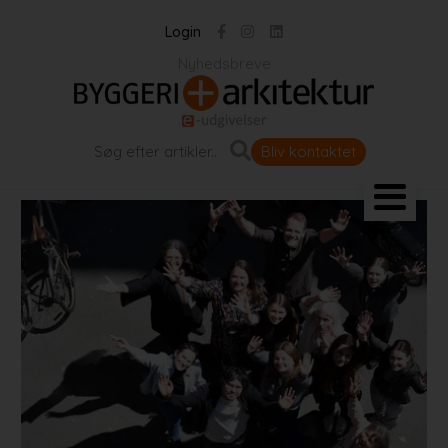
Login
Nyhedsbreve
Bliv kontaktet
Landskab og byrum
Bygningen
Projekter
Portrætter
Partnere
Jobportal