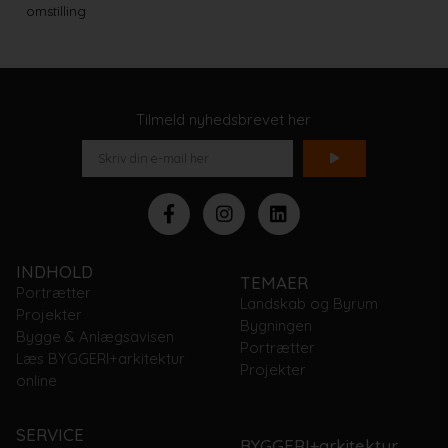
omstilling
Tilmeld nyhedsbrevet her
INDHOLD
TEMAER
Portrætter
Landskab og Byrum
Projekter
Bygningen
Bygge & Anlægsavisen
Portrætter
Læs BYGGERI+arkitektur
Projekter
online
SERVICE
BYGGERI+arkitektur