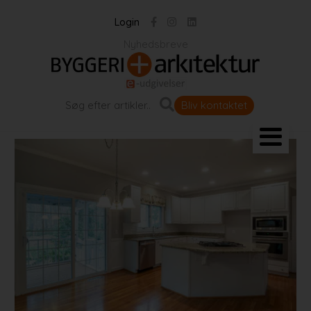
Login
Nyhedsbreve
Bliv kontaktet
Landskab og byrum
Bygningen
Projekter
Portrætter
Partnere
Jobportal