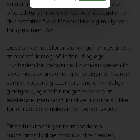
valg af nye døre. Nutidens terrassedøre er
ofte udstyret med avancerede låsesystemer,
der omfatter flere låsepunkter og mulighed
for greb med lås.
Disse sikkerhedsforanstaltninger er designet til
at modstå forsøg på indbrud og øge
trygheden for beboerne. En anden væsentlig
sikkerhedsforanstaltning er brugen af hærdet
som er væsentlig stærkere end almindelige
glastyper, og derfor meget sværere at
ødelægge, men også forbliver i større stykker
for at reducere risikoen for personskade.
Disse funktioner gør terrassedøren
modstandsdygtige mod ubudne gæster,