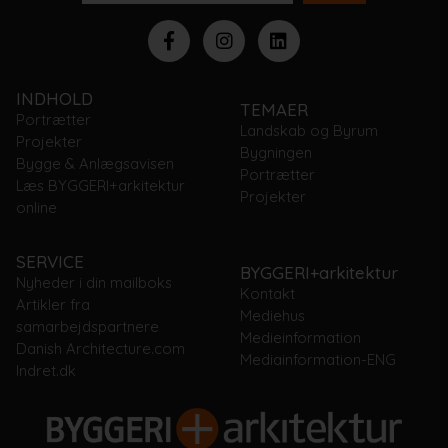
INDHOLD
TEMAER
Portrætter
Landskab og Byrum
Projekter
Bygningen
Bygge & Anlægsavisen
Portrætter
Læs BYGGERI+arkitektur
Projekter
online
SERVICE
BYGGERI+arkitektur
Nyheder i din mailboks
Kontakt
Artikler fra
Mediehus
samarbejdspartnere
Medieinformation
Danish Architecture.com
Mediainformation-ENG
Indret.dk