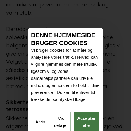
indendørs miljø ved at minimere træk og
varmetab.
Derudover kan terrassedøre med
DENNE HJEMMESIDE
solbeskyttende glas være med til at holde
BRUGER COOKIES
boligens tempereret, men denne type glas vil
Vi bruger cookies for at måle og
give en smule mindre lysindfald i rummene.
analysere vores trafik. Herved kan
Valget af en energieffektiv terrassedør er
vi gøre hjemmesiden mere intuitiv,
således ikke kun en investering i boligens
ligesom vi og vores
æstetik og komfort, men også i dens
samarbejdspartnere kan udvikle
bæredygtighed og langsigtede økonomi.
indhold og annoncer i forhold til dine
præferencer. Du kan til enhver tid
trække din samtykke tilbage.
Sikkerhedsfunktioner i moderne
terrassedøre
Sikkerheden i moderne terrassedøre er en
Vis
Accepter
Afvis
afgørende faktor, der bør overvejes nøje ved
detaljer
alle