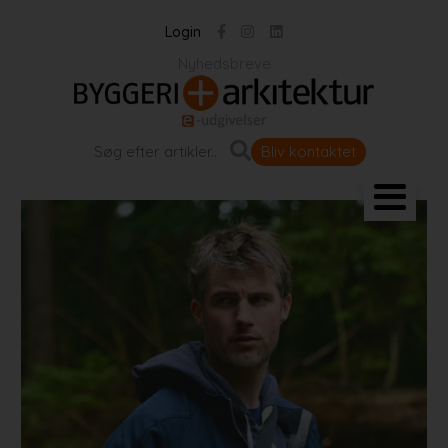
Login
Nyhedsbreve
Bliv kontaktet
Landskab og byrum
Bygningen
Projekter
Portrætter
Partnere
Jobportal