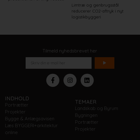
Limtræ og genbrugsstål
reducerer CO2-aftryk i nyt
logistikbyggeri
Tilmeld nyhedsbrevet her
INDHOLD
TEMAER
Portrætter
Landskab og Byrum
Projekter
Bygningen
Bygge & Anlægsavisen
Portrætter
Læs BYGGERI+arkitektur
Projekter
online