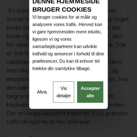
DENNE HJEMMESIDE
BRUGER COOKIES
-En parallel er, at man skal spise varieret.
Vi bruger cookies for at måle og
Svaret findes ikke bare i én løsning. Hvis noget
analysere vores trafik. Herved kan
bliver sagt igen og igen, er det som om, det
vi gøre hjemmesiden mere intuitiv,
bliver rigtigt. Risikoen er, at man bruger den
ligesom vi og vores
for ubalanceret, når man ser en god idé. Træ
samarbejdspartnere kan udvikle
er
hot
. Når f.eks. beton og stål i stor stil
indhold og annoncer i forhold til dine
udskiftes med træ, så har det nogle fordele,
præferencer. Du kan til enhver tid
trække din samtykke tilbage.
men skovene kan også blive pressede, og
eksisterende udfordringer kan forværres, hvis
den bæredygtige forståelse alene er
Vis
Accepter
Afvis
begrundet i en general anprisning. Vi har
detaljer
alle
biodiversitetsmæssige udfordringer i Norden.
Der er illegal skovdrift inden for EU’s grænser.
Udfordringerne er her allerede.