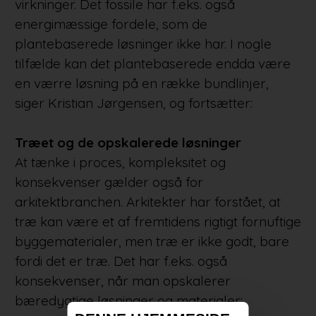
virkninger. Det fossile har f.eks. også
energimæssige fordele, som de
plantebaserede løsninger ikke har. I nogle
tilfælde kan det plantebaserede endda være
en værre løsning på en række bundlinjer,
siger Kristian Jørgensen, og fortsætter:
Træet og de opskalerede løsninger
At tænke i proces, kompleksitet og
konsekvenser gælder også for
arkitektbranchen. Arkitekter har forstået, at
træ kan være et af fremtidens rigtigt fornuftige
byggematerialer, men træ er ikke godt, bare
fordi det er træ. Det har f.eks. også
konsekvenser, når man opskalerer
bæredygtige løsninger og materialer: