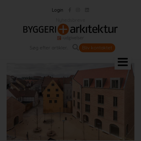
Login
Nyhedsbreve
Bliv kontaktet
Landskab og byrum
Bygningen
Projekter
Portrætter
Partnere
Jobportal