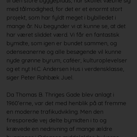
til den store byggeplads, har skullet væbne sig
med tålmodighed, for det er et enormt stort
projekt, som har fyldt meget i bybilledet i
mange år. Nu begynder vi at kunne se, at det
har været sliddet værd. Vi får en fantastisk
bymidte, som igen er bundet sammen, og
odenseanerne og alle besøgende vil kunne
nyde grønne byrum, caféer, kulturoplevelser
og et nyt H.C. Andersen Hus i verdensklasse,
siger Peter Rahbæk Juel.
Da Thomas B. Thriges Gade blev anlagt i
1960’erne, var det med henblik på at fremme
en moderne trafikudvikling. Men den
firesporede vej delte bymidten i to og
krævede en nedrivning af mange ældre