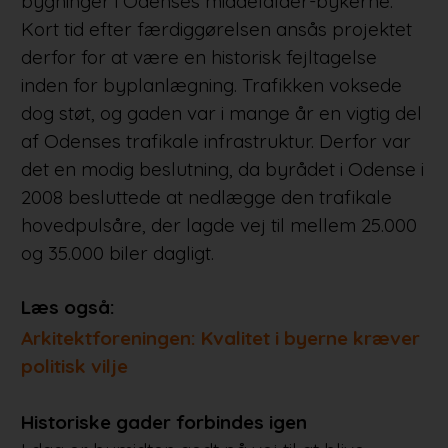
bygninger i Odenses middelalder-bykerne.
Kort tid efter færdiggørelsen ansås projektet
derfor for at være en historisk fejltagelse
inden for byplanlægning. Trafikken voksede
dog støt, og gaden var i mange år en vigtig del
af Odenses trafikale infrastruktur. Derfor var
det en modig beslutning, da byrådet i Odense i
2008 besluttede at nedlægge den trafikale
hovedpulsåre, der lagde vej til mellem 25.000
og 35.000 biler dagligt.
Læs også:
Arkitektforeningen: Kvalitet i byerne kræver
politisk vilje
Historiske gader forbindes igen