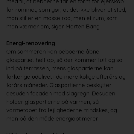
med til, at beboerne får en form for ejerskab
for rummet, som gør, at det ikke bliver et sted,
man stiller en masse rod, men et rum, som
man værner om, siger Morten Bang.
Energi-renovering
Om sommeren kan beboerne åbne
glaspartiet helt op, så der kommer luft og sol
ind på terrassen, mens glaspartierne kan
forlænge udelivet i de mere kølige efterårs og
forårs måneder. Glaspartierne beskytter
desuden facaden mod slagregn. Desuden
holder glaspartierne på varmen, så
varmetabet fra lejlighederne mindskes, og
man på den måde energioptimerer.