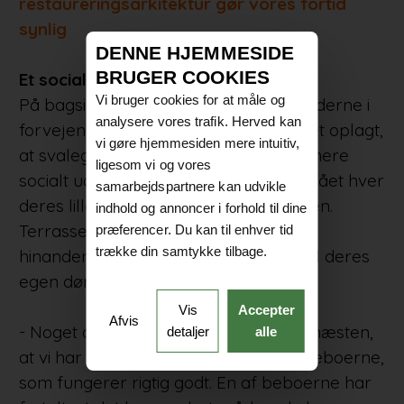
restaureringsarkitektur gør vores fortid
synlig
DENNE HJEMMESIDE
BRUGER COOKIES
Et socialt rum
Vi bruger cookies for at måle og
På bagsiden af bygningen har lejlighederne i
analysere vores trafik. Herved kan
forvejen private altaner. Derfor var det oplagt,
vi gøre hjemmesiden mere intuitiv,
at svalegangen blev forvandlet til et mere
ligesom vi og vores
socialt uderum. Beboerne har derfor fået hver
samarbejdspartnere kan udvikle
deres lille terrasse ude på svalegangen.
indhold og annoncer i forhold til dine
Terrasserne er åbne, så folk går forbi
præferencer. Du kan til enhver tid
trække din samtykke tilbage.
hinandens områder, når de skal hen til deres
egen dør.
Vis
Accepter
Afvis
- Noget af det, vi er mest stolte af, er næsten,
detaljer
alle
at vi har skabt et nyt socialt rum for beboerne,
som fungerer rigtig godt. En af beboerne har