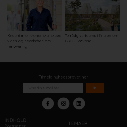
Knap 6 mio. kroner skal skabe
To rådgiverteams i finalen om
viden og bevidsthed om
GRO i Støvring
renovering
Tilmeld nyhedsbrevet her
INDHOLD
TEMAER
Portrætter