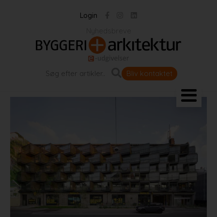
Login
Nyhedsbreve
Bliv kontaktet
Landskab og byrum
Bygningen
Projekter
Portrætter
Partnere
Jobportal