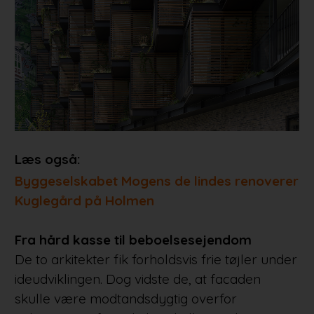
Læs også:
Byggeselskabet Mogens de lindes renoverer
Kuglegård på Holmen
Fra hård kasse til beboelsesejendom
De to arkitekter fik forholdsvis frie tøjler under
ideudviklingen. Dog vidste de, at facaden
skulle være modtandsdygtig overfor