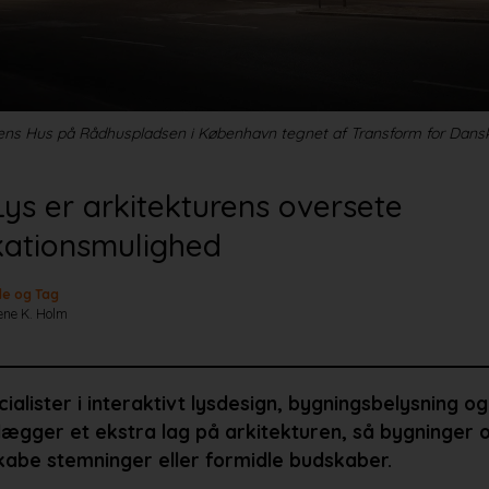
riens Hus på Rådhuspladsen i København tegnet af Transform for Dansk 
 Lys er arkitekturens oversete
ationsmulighed
e og Tag
ene K. Holm
ialister i interaktivt lysdesign, bygningsbelysning og 
 lægger et ekstra lag på arkitekturen, så bygninger
skabe stemninger eller formidle budskaber.