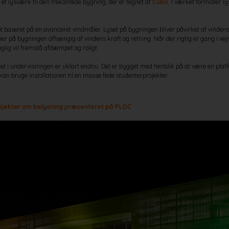
t lysværk til den trekantede bygning, der er tegnet af
Cubo
. I værket formidler l
pt baseret på en avanceret vindmåler. Lyset på bygningen bliver påvirket af vinden
ner på bygningen afhængig af vindens kraft og retning. Når der rigtig er gang i vejret
 daglig vil fremstå afdæmpet og roligt.
det i undervisningen er uklart endnu. Det er bygget med henblik på at være en pla
 kan bruge installationen til en masse fede studenterprojekter.
ojekter om belysning præsenteret på PLDC