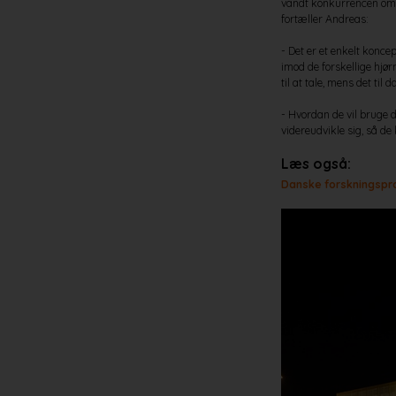
vandt konkurrencen om e
fortæller Andreas:
- Det er et enkelt konce
imod de forskellige hjør
til at tale, mens det til
- Hvordan de vil bruge 
videreudvikle sig, så de
Læs også:
Danske forskningspr