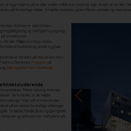
 om, at bygningerne på en eller anden måde kan svare og sige: Vi ved, at I er der! Det
kativ på forskellige måder, fortæller Andreas Lykke-Olesen, arkitekt og interakti
ureau Kollision er specialister i
ygningsbelysning og intelligent lysstyring,
g på arkitekturen.
 når der tilføjes kunstlys, skabe
, formidle et budskab og skabe tryghed.
enceliste er facaden på Industriens Hus i
f Aarhus Domkirke,
Proppen
på
g og
Den Gyldne Port i Gellerup
.
arkitektstuderende
e tre arkitekter Tobias Løssing, Andreas
elsen. De fortæller, at de mødte
ionsdesign-linjen på Arkitektskolen
uderet på en række forskellige afdelinger
hylde. Til fælles havde de en nysgerrighed
n computer og software har indflydelse på