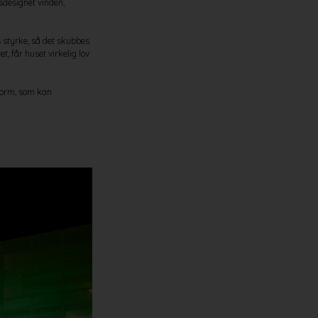
ysdesignet vinden,
s styrke, så det skubbes
, får huset virkelig lov
tform, som kan