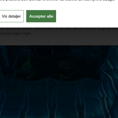
ion udviklet indholdselementer som Dansk Industri kan anvende i forskellige anle
pladsen, Kulturnatten eller
Copenhagen Light Festival
. Andreas uddyber:
Vis detaljer
Accepter alle
styrings-software baseret på en realtids 3Dmodel, der er forankret i kommunikations
 er deres 'hud' imellem offentligheden og dem selv. De kan ikke kun bruge den til a
at give noget til byen.