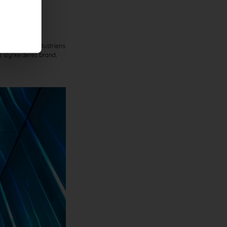
dninger som fx
afdelingen i Industriens
t styrke deres brand,