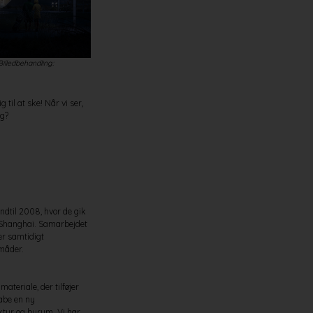
Billedbehandling:
UC Syd i kraftig vind. Visualisering af Cubo. Billedbehandling:
KOLLISION
til at ske! Når vi ser,
ag?
ndtil 2008, hvor de gik
 Shanghai. Samarbejdet
ver samtidigt
 måder.
materiale, der tilføjer
kabe en ny
ktur og byrum. Vi har