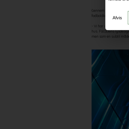
Gennem årene har Kollis
fodboldkampe på Rådhus
Afvis
- Vi har udviklet et lys
hus. Facadens lysdesign
men som en subtil måde 