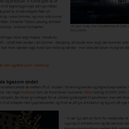
der og processer. Vi kunne godt se, at
til at tegne bygninger på nye måder,
j grad se, at teknologien flød ud i
 og i vores lommer, og man ville kunne
der, fortæller Tobias Løssing, arkitekt
UC Syd i svag vind. Visualisering af Cubo. 
ollision. Andreas fortsætter:
KOLLISION
viklingen bare sagt Kapow. Havde du
arth – altså hele verden i din lomme – dengang, så havde man sagt, det kommer aldrig 
å kan man næsten sige, hvad som helst og tænke - mon ikke det bliver muligt en d
r den gyldne port i Gellerup
ale ligesom andet
erne balancerede de mellem Ph.d.-studier i forskningsverden og tegnestueprojekter i
rne. Her tager
Kollision
fart, da Rune bliver involveret i
BIGs
bidrag til EXPO 2010 i
projekt, der bliver grundlaget for at udvikle lysdesignet til pavillonen, men det bli
on til at arbejde med lysproducenter, og til at se på lys, arkitektur og byrum på nye
- Vi ser lys som en form for medie eller et 
nye lag til arkitekturen og derved kan s
kommunikationsform mellem folk, arkite