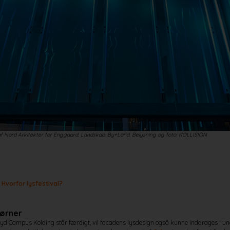
af Nord Arkitekter for Enggaard. Landskab: By+Land. Belysning og foto: KOLLISION
 Hvorfor lysfestival?
jørner
yd Campus Kolding står færdigt, vil facadens lysdesign også kunne inddrages i und