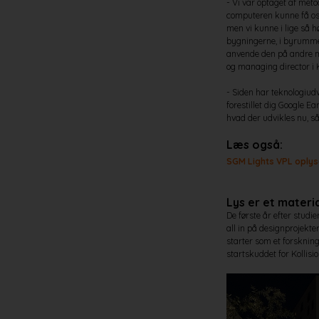
- Vi var optaget af meto
computeren kunne få os 
men vi kunne i lige så hø
bygningerne, i byrummet
anvende den på andre må
og managing director i K
- Siden har teknologiud
forestillet dig Google E
hvad der udvikles nu, s
Læs også:
SGM Lights VPL oplyse
Lys er et materi
De første år efter studi
all in på designprojekte
starter som et forsknings
startskuddet for Kollisi