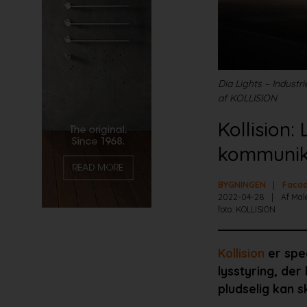
Dia Lights – Indust
af KOLLISION
Kollision:
kommunik
BYGNINGEN
Facad
2022-04-28
Af Mal
foto: KOLLISION
Kollision
er spec
lysstyring, der
pludselig kan 