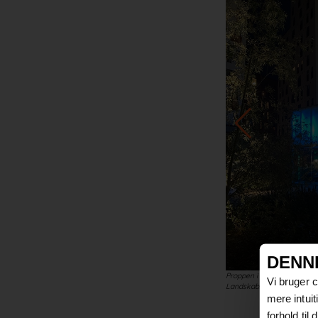
DENN
Proppen i Aalborg tegnet a
Vi bruger 
Landskab: By+Land. Belys
mere intui
forhold til