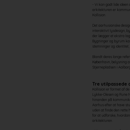
- Vi kan godt lide ideen
arkitekturen er kommuni
Kollision.
Det aarhusianske designb
interaktivt lysdesign, b
der lægger et ekstra la
Bygninger og byrum kan,
stemninger og identitet
Blandt deres lange refer
København, belysning a
Stjernepladsen i Aalbor
Tre utilpassede 
Kollision er formet af d
Lykke-Olesen og Rune Ni
hinanden på kommunikat
Aarhus efter at have st
uden at finde den rette 
for at udforske, hvorda
arkitekturen.