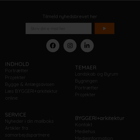
Tilmeld nyhedsbrevet her
INDHOLD
TEMAER
Portrætter
Landskab og Byrum
Projekter
Bygningen
Bygge & Anlægsavisen
Portrætter
Læs BYGGERI+arkitektur
Projekter
online
SERVICE
BYGGERI+arkitektur
Nyheder i din mailboks
Kontakt
Artikler fra
Mediehus
samarbejdspartnere
Medieinformation