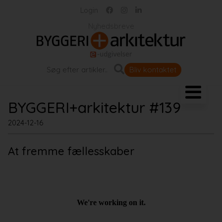
Login
Nyhedsbreve
Bliv kontaktet
Landskab og byrum
BYGGERI+arkitektur #139
Bygningen
2024-12-16
At fremme fællesskaber
Projekter
Portrætter
Partnere
Jobportal