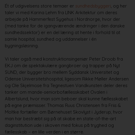
Ét af udgivelsens store temaer er
sundhedsbyggeri
, og her
taler vi med Karina Lehm fra LINK Arkitektur om deres
arbejde på Hammerfest Sygehus i Nordnorge, hvor der
(med tanke for de igangværende ændringer i den danske
sundhedssektor) er en del læring at hente i forhold til at
samle hospital, sundhed og uddannelser i én
bygningsløsning.
Vi taler også med konstruktionsingeniør Peter Droob fra
EKJ om de spektakulære gangbroer og trapper på Nyt
SUND, der bygger bro mellem Syddansk Universitet og
Odense Universitetshospital, ligesom Rikke Møller Andersen
og Ole Skjelmose fra Tegnestuen Vandkunsten deler deres
tanker om mande-seniorbofællesskabet Ovalen i
Albertslund, hvor man som beboer skal kunne fællesskabet
på egne præmisser. Thomas Ruus Christensen fra Friis &
Moltke fortæller om Børnehuset Skovlyst i Jyderup, hvor
man har bestræbt sig på at skabe en state-of-the-art
daginstitution ude i skoven med fokus på tryghed og
fællesskab – en lille verden i en større.