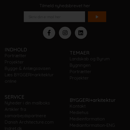
Tilmeld nyhedsbrevet her
INDHOLD
TEMAER
Portrætter
Landskab og Byrum
Projekter
Bygningen
Bygge & Anlægsavisen
Portrætter
Læs BYGGERI+arkitektur
Projekter
online
SERVICE
BYGGERI+arkitektur
Nyheder i din mailboks
Kontakt
Artikler fra
Mediehus
samarbejdspartnere
Medieinformation
Danish Architecture.com
Mediainformation-ENG
Indret.dk