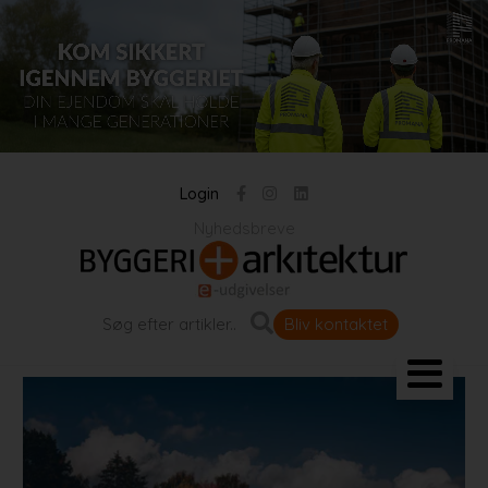
Login
Nyhedsbreve
Bliv kontaktet
Landskab og byrum
Bygningen