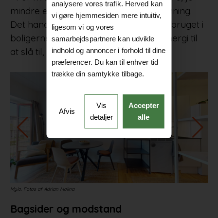
analysere vores trafik. Herved kan
mindre energi kan vi spare på opvarmning.
vi gøre hjemmesiden mere intuitiv,
Det handler om at reducere energiforbruget i
ligesom vi og vores
boligerne for at få den vedvarende energi til
samarbejdspartnere kan udvikle
at slå til, siger Jesper Ole Jensen.
indhold og annoncer i forhold til dine
præferencer. Du kan til enhver tid
trække din samtykke tilbage.
Vis
Accepter
Afvis
detaljer
alle
Mylo. Fotos af Adrian Molina
Bagsider og modstand