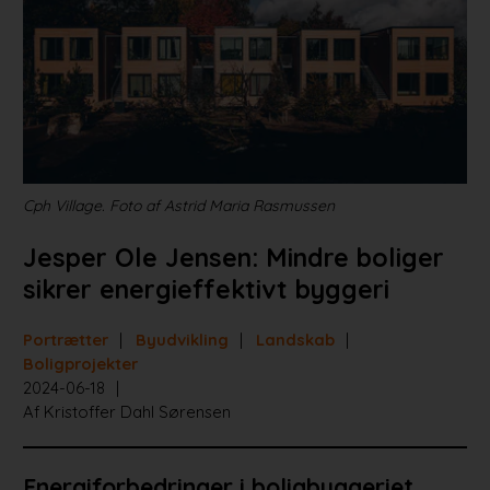
Projekter
Portrætter
Partnere
Jobportal
Cph Village. Foto af Astrid Maria Rasmussen
Jesper Ole Jensen: Mindre boliger
sikrer energieffektivt byggeri
Portrætter
Byudvikling
Landskab
Boligprojekter
2024-06-18
Af Kristoffer Dahl Sørensen
Energiforbedringer i boligbyggeriet