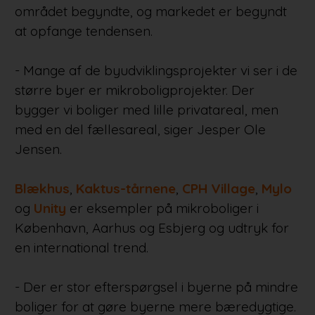
området begyndte, og markedet er begyndt
at opfange tendensen.
- Mange af de byudviklingsprojekter vi ser i de
større byer er mikroboligprojekter. Der
bygger vi boliger med lille privatareal, men
med en del fællesareal, siger Jesper Ole
Jensen.
Blækhus
,
Kaktus-tårnene
,
CPH Village
,
Mylo
og
Unity
er eksempler på mikroboliger i
København, Aarhus og Esbjerg og udtryk for
en international trend.
- Der er stor efterspørgsel i byerne på mindre
boliger for at gøre byerne mere bæredygtige.