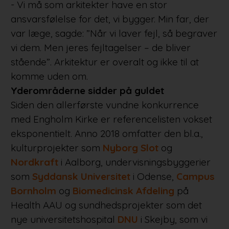
- Vi må som arkitekter have en stor
ansvarsfølelse for det, vi bygger. Min far, der
var læge, sagde: ”Når vi laver fejl, så begraver
vi dem. Men jeres fejltagelser – de bliver
stående”. Arkitektur er overalt og ikke til at
komme uden om.
Yderområderne sidder på guldet
Siden den allerførste vundne konkurrence
med Engholm Kirke er referencelisten vokset
eksponentielt. Anno 2018 omfatter den bl.a.,
kulturprojekter som
Nyborg Slot
og
Nordkraft
i Aalborg, undervisningsbyggerier
som
Syddansk Universitet
i Odense,
Campus
Bornholm
og
Biomedicinsk Afdeling
på
Health AAU og sundhedsprojekter som det
nye universitetshospital
DNU
i Skejby, som vi