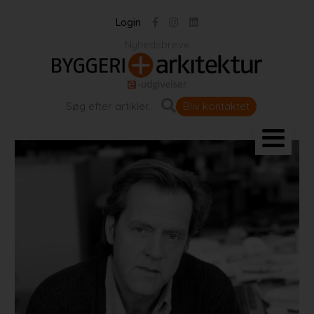
Login
Nyhedsbreve
Bliv kontaktet
Landskab og byrum
Bygningen
Projekter
Portrætter
Partnere
Jobportal