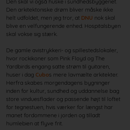
Den skal vi også huske i sundhedsbyggeriet.
Den arkitektoniske drøm bliver måske ikke
helt udfoldet, men jeg tror, at
DNU
nok skal
blive en velfungerende enhed. Hospitalsbyen
skal vokse sig stærk.
De gamle avistrykkeri- og spillestedslokaler,
hvor rockikoner som Pink Floyd og The
Yardbirds engang satte strøm til guitaren,
huser i dag
Cubo
s mere lavmælte arkitekter.
Herfra skabes morgendagens bygninger
inden for kultur, sundhed og uddannelse bag
store vinduesflader og passende højt til loftet
for tegnestuen, hvis værker for længst har
manet fordommene i jorden og tilladt
humlebien at flyve frit.