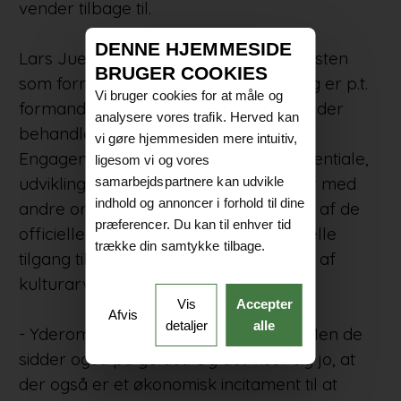
vender tilbage til.
DENNE HJEMMESIDE
Lars Juel Thiis har tidligere bestridt posten
BRUGER COOKIES
som formand for Statens Kunstfond og er p.t.
Vi bruger cookies for at måle og
formand for det Særlige Bygningssyn, der
analysere vores trafik. Herved kan
behandler landets fredede bygninger.
vi gøre hjemmesiden mere intuitiv,
Engagementet i kulturarven, dens potentiale,
ligesom vi og vores
udviklingsmuligheder og benspænd er med
samarbejdspartnere kan udvikle
indhold og annoncer i forhold til dine
andre ord til at få øje på – både i form af de
præferencer. Du kan til enhver tid
officielle tillidsposter og
Cubo
s generelle
trække din samtykke tilbage.
tilgang til bevarelse og transformation af
kulturarven i by og land:
Vis
Accepter
Afvis
detaljer
alle
- Yderområderne har problemer, ja. Men de
sidder også på guldet. Og det viser sig jo, at
der også er et økonomisk incitament til at