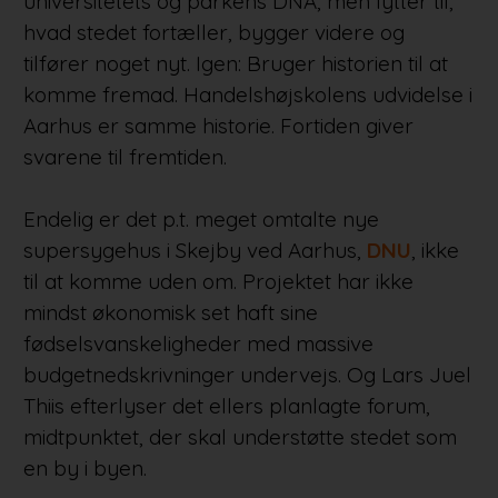
universitetets og parkens DNA, men lytter til,
hvad stedet fortæller, bygger videre og
tilfører noget nyt. Igen: Bruger historien til at
komme fremad. Handelshøjskolens udvidelse i
Aarhus er samme historie. Fortiden giver
svarene til fremtiden.
Endelig er det p.t. meget omtalte nye
supersygehus i Skejby ved Aarhus,
DNU
, ikke
til at komme uden om. Projektet har ikke
mindst økonomisk set haft sine
fødselsvanskeligheder med massive
budgetnedskrivninger undervejs. Og Lars Juel
Thiis efterlyser det ellers planlagte forum,
midtpunktet, der skal understøtte stedet som
en by i byen.