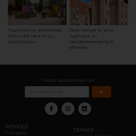
Topprioritet for stadsarkitekt:
Steen Mengel: En smuk
Aarhus skal være en by i
bygning er en
social balance
kærlighedserklæring til
eftertiden
Tilmeld nyhedsbrevet her
INDHOLD
TEMAER
Portrætter