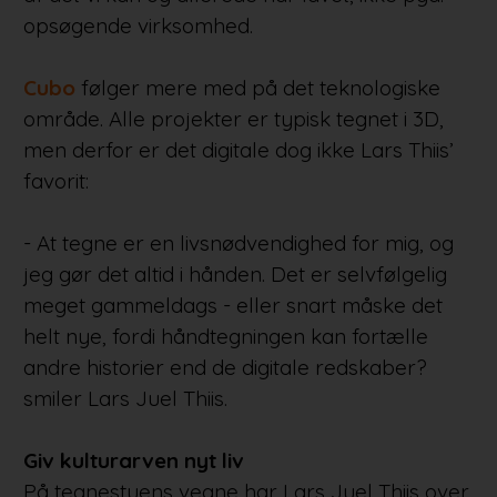
opsøgende virksomhed.
Cubo
følger mere med på det teknologiske
område. Alle projekter er typisk tegnet i 3D,
men derfor er det digitale dog ikke Lars Thiis’
favorit:
- At tegne er en livsnødvendighed for mig, og
jeg gør det altid i hånden. Det er selvfølgelig
meget gammeldags - eller snart måske det
helt nye, fordi håndtegningen kan fortælle
andre historier end de digitale redskaber?
smiler Lars Juel Thiis.
Giv kulturarven nyt liv
På tegnestuens vegne har Lars Juel Thiis over