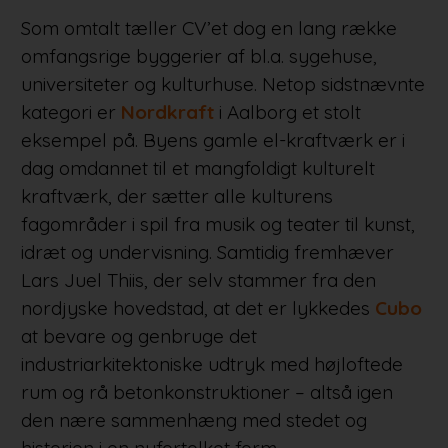
Som omtalt tæller CV’et dog en lang række
omfangsrige byggerier af bl.a. sygehuse,
universiteter og kulturhuse. Netop sidstnævnte
kategori er
Nordkraft
i Aalborg et stolt
eksempel på. Byens gamle el-kraftværk er i
dag omdannet til et mangfoldigt kulturelt
kraftværk, der sætter alle kulturens
fagområder i spil fra musik og teater til kunst,
idræt og undervisning. Samtidig fremhæver
Lars Juel Thiis, der selv stammer fra den
nordjyske hovedstad, at det er lykkedes
Cubo
at bevare og genbruge det
industriarkitektoniske udtryk med højloftede
rum og rå betonkonstruktioner – altså igen
den nære sammenhæng med stedet og
historien i en nyfortolket form.