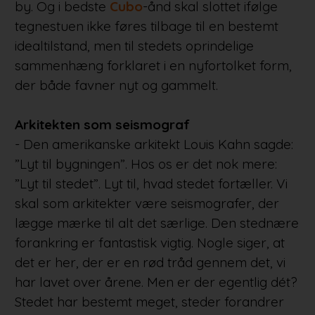
by. Og i bedste
Cubo
-ånd skal slottet ifølge
tegnestuen ikke føres tilbage til en bestemt
idealtilstand, men til stedets oprindelige
sammenhæng forklaret i en nyfortolket form,
der både favner nyt og gammelt.
Arkitekten som seismograf
- Den amerikanske arkitekt Louis Kahn sagde:
”Lyt til bygningen”. Hos os er det nok mere:
”Lyt til stedet”. Lyt til, hvad stedet fortæller. Vi
skal som arkitekter være seismografer, der
lægge mærke til alt det særlige. Den stednære
forankring er fantastisk vigtig. Nogle siger, at
det er her, der er en rød tråd gennem det, vi
har lavet over årene. Men er der egentlig dét?
Stedet har bestemt meget, steder forandrer