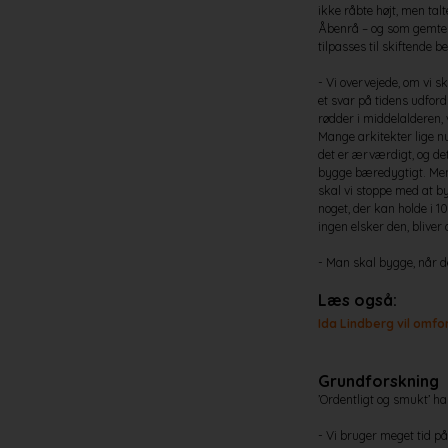
ikke råbte højt, men ta
Åbenrå – og som gemte 
tilpasses til skiftende b
- Vi overvejede, om vi sk
et svar på tidens udfor
rødder i middelalderen, 
Mange arkitekter lige nu
det er ærværdigt, og det
bygge bæredygtigt. Men m
skal vi stoppe med at by
noget, der kan holde i 
ingen elsker den, blive
- Man skal bygge, når d
Læs også:
Ida Lindberg vil omfo
Grundforskning
’Ordentligt og smukt’ ha
- Vi bruger meget tid på 