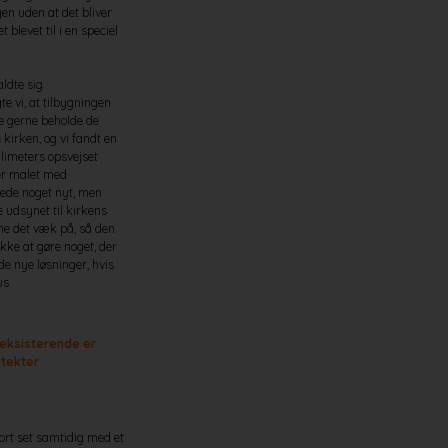
en uden at det bliver
 blevet til i en speciel
aldte sig
 vi, at tilbygningen
le gerne beholde de
kirken, og vi fandt en
llimeters opsvejset
 er malet med
øjede noget nyt, men
 udsynet til kirkens
me det væk på, så den
ikke at gøre noget, der
nde nye løsninger, hvis
us.
 eksisterende er
itekter
tort set samtidig med et