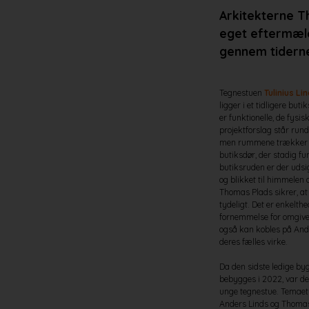
Arkitekterne Th
eget eftermæle
gennem tidern
Tegnestuen
Tulinius Li
ligger i et tidligere but
er funktionelle, de fysi
projektforslag står run
men rummene trækker o
butiksdør, der stadig 
butiksruden er der udsi
og blikket til himmelen
Thomas Plads sikrer, at
tydeligt. Det er enkelt
fornemmelse for omgivel
også kan kobles på Ande
deres fælles virke.
Da den sidste ledige by
bebygges i 2022, var de
unge tegnestue. Temaet 
Anders Linds og Thomas 