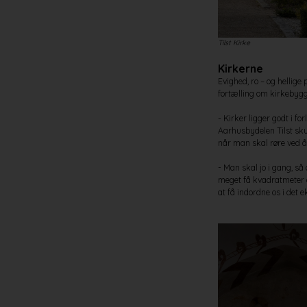
Tilst Kirke
Kirkerne
Evighed, ro – og hellige 
fortælling om kirkebyg
- Kirker ligger godt i f
Aarhusbydelen Tilst skul
når man skal røre ved 
- Man skal jo i gang, så
meget få kvadratmeter a
at få indordne os i det e