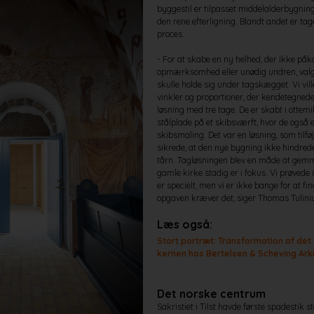
byggestil er tilpasset middelalderbygning
den rene efterligning. Blandt andet er taget
proces.
- For at skabe en ny helhed, der ikke påk
opmærksomhed eller unødig undren, valgte
skulle holde sig under tagskægget. Vi vil
vinkler og proportioner, der kendetegnede 
løsning med tre tage. De er skabt i ottemi
stålplade på et skibsværft, hvor de også
skibsmaling. Det var en løsning, som tilf
sikrede, at den nye bygning ikke hindrede
tårn. Tagløsningen blev en måde at gem
gamle kirke stadig er i fokus. Vi prøvede 
er specielt, men vi er ikke bange for at fi
opgaven kræver det, siger Thomas Tulini
Læs også:
Stort portræt: Transformation af det
kernen hos Bertelsen & Scheving Ark
Det norske centrum
Sakristiet i Tilst havde første spadestik s