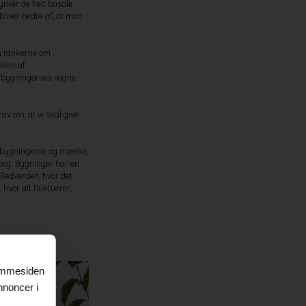
yrker de helt basale
bliver bedre af, at man
en tankerne om
delen af
å bygningernes vegne,
av om, at vi skal give
em bygningerne og mærke,
sorg. Bygninger har en
billedverden, hvor det
 hvor alt fluktuerer,
jemmesiden
nnoncer i