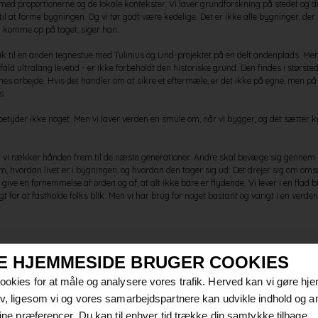
med proportionerne og de lokale kontekster. Vi laver grundforskning på stedet og d
il at forme bygningen. Og vi tør godt være kedelige. Det er ikke alle bygninger, der 
 komme op på taget, siger han.
 til en anden tegnestue med Tulinius og Lind-projektet på en delt andenplads. M
 fald ultralang levetid - er ikke forbeholdt den historiske grund. Den findes i største
nes arbejde. Hvis det handler om at sikre et eftermæle, er det ikke på egne, men p
s.
etyder ikke noget. Men vi laver verden en smule om, når vi bygger, og det sætter kr
 når vi rækker hånden frem til de næste generationer. Andre skal bevæge sig genn
m, hvordan livet er i bygningen, og hvordan den tager sig ud. Det drejer sig om om
 at give en fornemmelse af orden og af, at alt ikke bare er flydende. Vi lever i en flad 
t for at fastholde folks blik. Men vi har brug for noget bastant og varigt i en verden,
de kvaliteterne og bygge videre på dem
E HJEMMESIDE BRUGER COOKIES
cookies for at måle og analysere vores trafik. Herved kan vi gøre h
tiv, ligesom vi og vores samarbejdspartnere kan udvikle indhold og a
 dine præferencer. Du kan til enhver tid trække din samtykke tilbage.