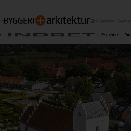
eve
n
Projekter
Por