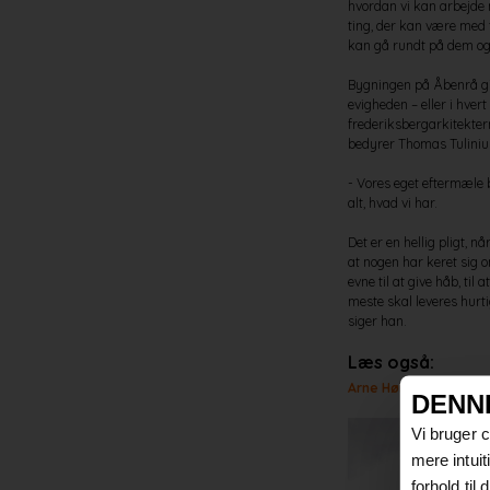
hvordan vi kan arbejde 
ting, der kan være med t
kan gå rundt på dem og
Bygningen på Åbenrå gik
evigheden – eller i hvert
frederiksbergarkitekter
bedyrer Thomas Tuliniu
- Vores eget eftermæle b
alt, hvad vi har.
Det er en hellig pligt,
at nogen har keret sig o
evne til at give håb, til
meste skal leveres hurtig
siger han.
Læs også:
Arne Høi: Vi skal fin
DENN
Vi bruger 
mere intui
forhold til