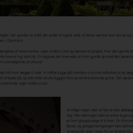
pligter. Det spinder en tråd, der ender et logisk sted; at deres værker kan skrive sig 
geri i Danmark.
orlængelse af vores tanker, siger Anders Lind og nævner et projekt, hvor den gamle l
le have et nyt sakristi. En opgave, der krævede, at man gjorde op med den berøring
århundredgamle strukturer.
 det må man lægge til side. Vi måtte kigge på, hvordan vi kunne indordne os og lægg
t arbejde på, og sakristiet skulle bygges klos op ad eksisterende grave. Det væsent
ksisterende, siger Anders Lind.
At tilføje noget uden at fjerne eller ødelæ
sag. Men løsningen blev en enkel bygning
en kort glaspassage til kirken. En tilmur
åbnet, og glasgennemgangen blev definere
stræbepille stod i vejen for en direkte til