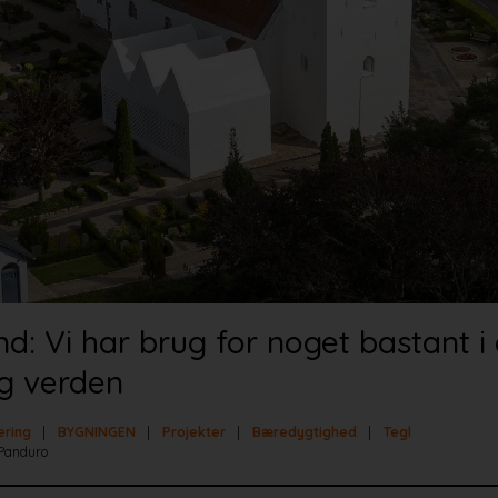
ind: Vi har brug for noget bastant i
ig verden
ering
BYGNINGEN
Projekter
Bæredygtighed
Tegl
 Panduro