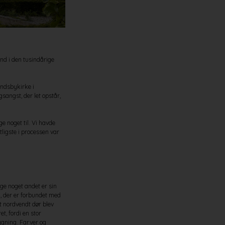
ind i den tusindårige
andsbykirke i
sangst, der let opstår,
e noget til. Vi havde
ligste i processen var
gge noget andet er sin
, der er forbundet med
et nordvendt dør blev
t, fordi en stor
bygning. Farver og