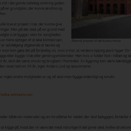
lte ind i det gamle nabolag omkring gaden
på en grundplan, der kunne ændres og
ehov.
ulle lave et projekt i træ, der kunne give
dringer. Men på det sted, på en grund med
valgte vi at bygge i sten for varigheden.
 er mere optaget af at løse klimakrisen,
Åbenrå, projekt til idé-konkurrence
 er selvfølgelig afgørende at tænke og
an kan gøre det på forskellig vis. Hvis vi tror, at verdens tipping point ligger 30-
gge eller bygge i træ eller genbrugsmaterialer. Men hvis vi holder fast i håbet og se
100 år, skal det være smukt og brugbart i fremtiden. En bygning kan være bæredygt
r den revet ned om 30 år, siger Anders Lind og opsummerer.
er ingen andre muligheder er, og så skal man bygge ordentligt og smukt.
rtolke arkitekturen
ndler både om materialer og om forståelse for stedet, der skal bebygges, fortæller 
at kigge på, hvad der vil være det mest naturlige til det givne sted, hvilke strukturer,