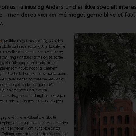
omas Tulinius og Anders Lind er ikke specielt intere
 – men deres værker må meget gerne blive et fast 
e.
nd
gør ikke meget stads af sig, som den
ikslokale på Frederiksberg Alle. Lokalerne
ske modeller af tegnestuens projekter og
dt omkring i vindueskarme og på borde,
gså tråde bagud; en trækarm, en
fungerer som hovedindgang. Gennem
gt til Frederiksbergske herskabsfacader,
 over hovedstaden og træerne ved Sankt
 dagens og årstidernes gang står
hed suppleret med udsyn og en
serne. Begreber, der langt hen ad vejen
rs Linds og Thomas Tulinius arbejde i
ggegrund i indre København skulle
t oplagt at deltage i konkurrencen for den
var ’det freder vi om hundrede år’ og
Tulinius bud var en klassisk facade, der