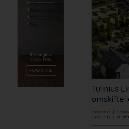
Tulinius L
omskiftel
Portrætter
Renov
2025-03-13
Af Tim